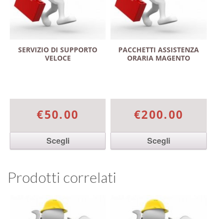
SERVIZIO DI SUPPORTO
PACCHETTI ASSISTENZA
VELOCE
ORARIA MAGENTO
€50.00
€200.00
Scegli
Scegli
Questo prodotto ha più
Questo prodotto ha più
varianti. Le opzioni
varianti. Le opzioni
Prodotti correlati
possono essere scelte
possono essere scelte
nella pagina del prodotto
nella pagina del prodotto