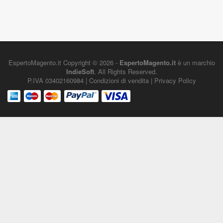
EspertoMagento.it
Copyright © 2026 -
EspertoMagento.it
è un marchio
IndieSoft
. All Rights Reserved.
P.IVA 03402160984 |
Condizioni di vendita
|
Privacy Policy
Utilizziamo i cookie sul nostro sito Web per offrirti l'esperienza
più pertinente ricordando le tue preferenze e ripetendo le visite.
Cliccando su “Accetta” acconsenti all'uso di TUTTI i cookie.
Impostazioni Cookie
ACCETTA
Chiudi
Privacy Overview