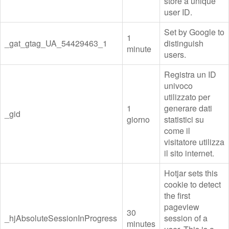
store a unique
user ID.
Set by Google to
1
_gat_gtag_UA_54429463_1
distinguish
minute
users.
Registra un ID
univoco
utilizzato per
1
generare dati
_gid
giorno
statistici su
come il
visitatore utilizza
il sito internet.
Hotjar sets this
cookie to detect
the first
pageview
30
_hjAbsoluteSessionInProgress
session of a
minutes