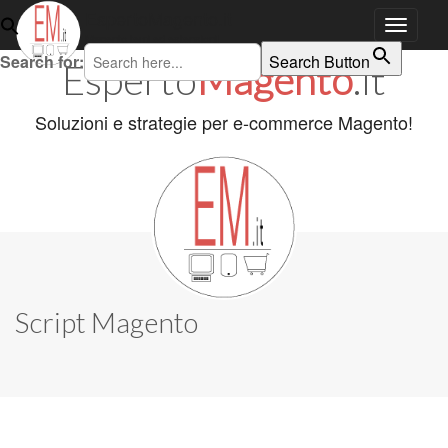
EspertoMagento.it
Magento temi ed estensioni!
Skip to content
Search for:
Search Button
Esperto
Magento
.it
Main menu
Soluzioni e strategie per e-commerce Magento!
Script Magento