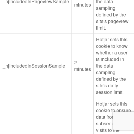
_hjIncludedInPageviewSample
the data
minutes
sampling
defined by the
site's pageview
limit.
Hotjar sets this
cookie to know
whether a user
is included in
2
_hjIncludedInSessionSample
the data
minutes
sampling
defined by the
site's daily
session limit.
Hotjar sets this
cookie to ensure
data from
subsequent
visits to the