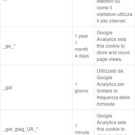
statistici su
come il
visitatore utilizza
il sito internet.
Google
1 year
Analytics sets
1
_ga_*
this cookie to
month
store and count
4 days
page views.
Utilizzato da
Google
1
Analytics per
_gat
giorno
limitare la
frequenza delle
richieste
Google
Analytics sets
1
_gat_gtag_UA_*
this cookie to
minute