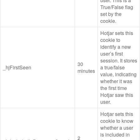
user. This is a
True/False flag
set by the
cookie.
Hotjar sets this
cookie to
identify a new
user’s first
session. It stores
30
_hjFirstSeen
a true/false
minutes
value, indicating
whether it was
the first time
Hotjar saw this
user.
Hotjar sets this
cookie to know
whether a user
is included in
2