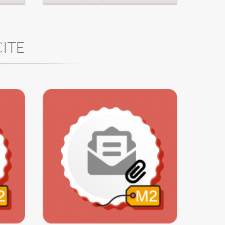
. Le
nella
ITE