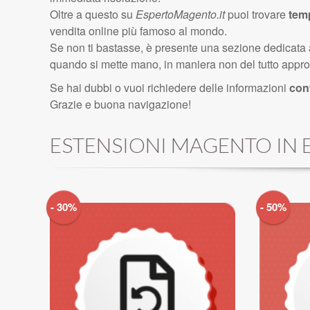
Oltre a questo su
EspertoMagento.it
puoi trovare
tem
vendita online più famoso al mondo.
Se non ti bastasse, è presente una sezione dedicata a
quando si mette mano, in maniera non del tutto approp
Se hai dubbi o vuoi richiedere delle informazioni
con
Grazie e buona navigazione!
ESTENSIONI MAGENTO IN E
- 30%
- 50%