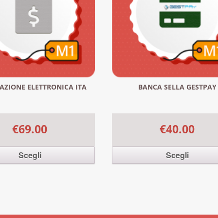
AZIONE ELETTRONICA ITA
BANCA SELLA GESTPAY
€69.00
€40.00
Scegli
Scegli
dotto ha più varianti. Le
Questo prodotto ha più varianti
ssono essere scelte nella
opzioni possono essere scelte 
 prodotto
pagina del prodotto