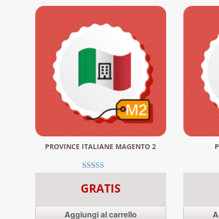
PROVINCE ITALIANE MAGENTO 2
P
Valutato
GRATIS
5.00
su 5
Aggiungi al carrello
A