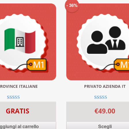
- 36%
ROVINCE ITALIANE
PRIVATO AZIENDA IT
Valutato
Valutato
GRATIS
5.00
5.00
€49.00
su 5
su 5
ggiungi al carrello
Scegli