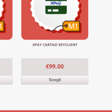
XPAY CARTASÌ KEYCLIENT
€99.00
Scegli
. Le
Questo prodotto ha più varianti. Le
nella
opzioni possono essere scelte nella
pagina del prodotto