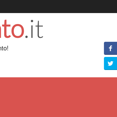
to
.it
to!