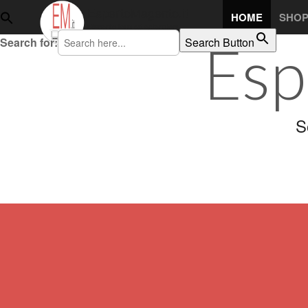
Skip to content
EspertoMagento.it
HOME
SHO
Main menu
Magento temi ed estensioni!
Search for:
Search Button
Esp
S