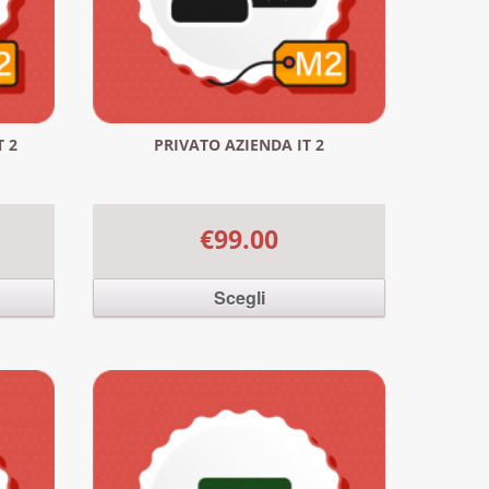
T 2
PRIVATO AZIENDA IT 2
€99.00
Scegli
. Le
Questo prodotto ha più varianti. Le
nella
opzioni possono essere scelte nella
pagina del prodotto