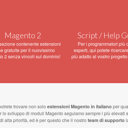
Magento 2
Script / Help 
ezione contenente estensioni
Per i programmatori più
e gratuite per il nuovissimo
esperti, qui potete ricercare
 2 senza vincoli sul dominio!
più adatto al vostro progett
 potrete trovare non solo
estensioni Magento in italiano
per qua
o sviluppo di moduli Magento seguiamo sempre i più elevati stand
 alta priorità, ed è per questo che il nostro
team di supporto
l