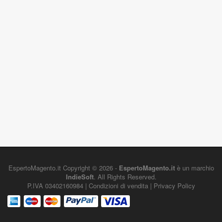
EspertoMagento.it
Copyright © 2026 -
EspertoMagento.it
è un marchio
IndieSoft
. All Rights Reserved.
P.IVA 03402160984 |
Condizioni di vendita
|
Privacy Policy