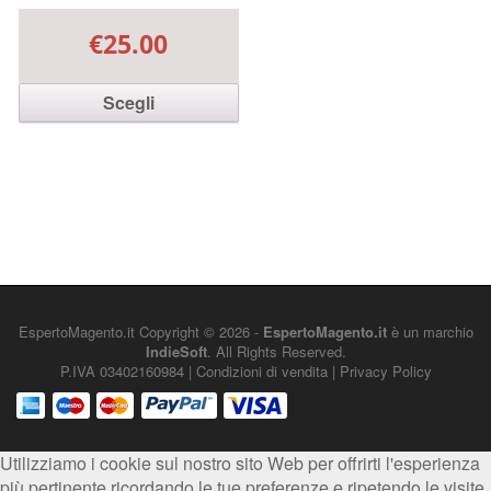
€25.00
Scegli
Questo prodotto ha più
varianti. Le opzioni possono
essere scelte nella pagina
del prodotto
EspertoMagento.it
Copyright © 2026 -
EspertoMagento.it
è un marchio
IndieSoft
. All Rights Reserved.
P.IVA 03402160984 |
Condizioni di vendita
|
Privacy Policy
Utilizziamo i cookie sul nostro sito Web per offrirti l'esperienza
più pertinente ricordando le tue preferenze e ripetendo le visite.