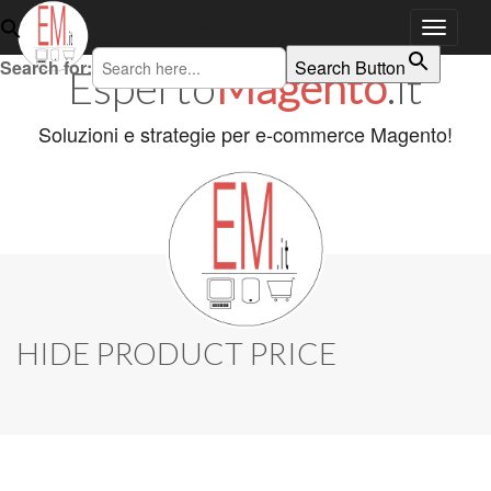
EspertoMagento.it
Magento temi ed estensioni!
Skip to content
Search for:
Search Button
Esperto
Magento
.it
Main menu
Soluzioni e strategie per e-commerce Magento!
HIDE PRODUCT PRICE