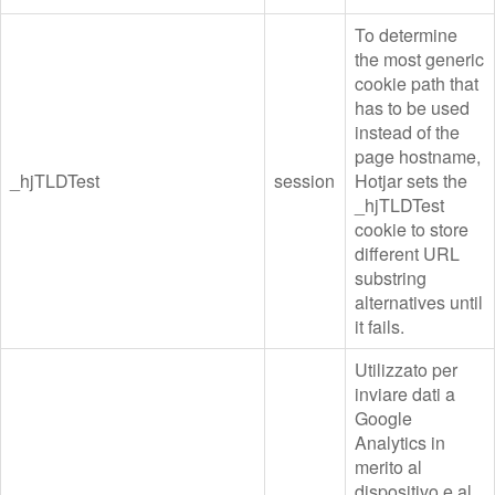
To determine
the most generic
cookie path that
has to be used
instead of the
page hostname,
_hjTLDTest
session
Hotjar sets the
_hjTLDTest
cookie to store
different URL
substring
alternatives until
it fails.
Utilizzato per
inviare dati a
Google
Analytics in
merito al
dispositivo e al