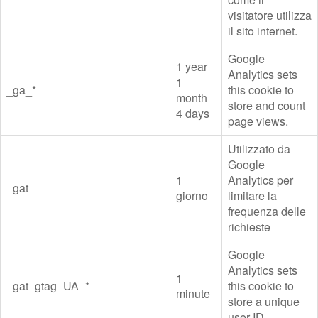
visitatore utilizza
il sito internet.
Google
1 year
Analytics sets
1
_ga_*
this cookie to
month
store and count
4 days
page views.
Utilizzato da
Google
1
Analytics per
_gat
giorno
limitare la
frequenza delle
richieste
Google
Analytics sets
1
_gat_gtag_UA_*
this cookie to
minute
store a unique
user ID.