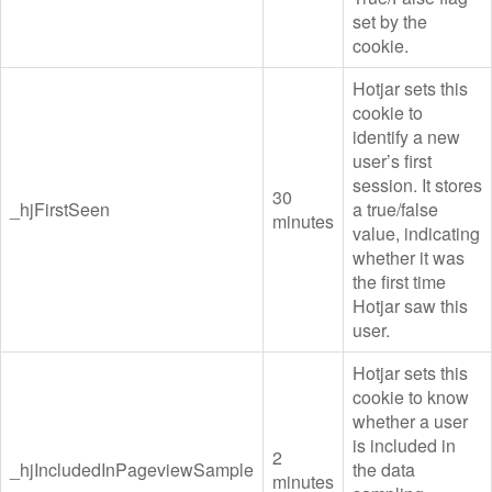
set by the
cookie.
Hotjar sets this
cookie to
identify a new
user’s first
session. It stores
30
_hjFirstSeen
a true/false
minutes
value, indicating
whether it was
the first time
Hotjar saw this
user.
Hotjar sets this
cookie to know
whether a user
is included in
2
_hjIncludedInPageviewSample
the data
minutes