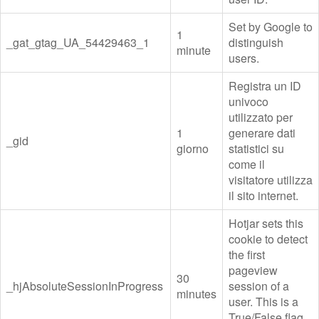
Set by Google to
1
_gat_gtag_UA_54429463_1
distinguish
minute
users.
Registra un ID
univoco
utilizzato per
1
generare dati
_gid
giorno
statistici su
come il
visitatore utilizza
il sito internet.
Hotjar sets this
cookie to detect
the first
pageview
30
_hjAbsoluteSessionInProgress
session of a
minutes
user. This is a
True/False flag