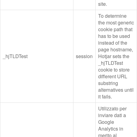
site.
To determine
the most generic
cookie path that
has to be used
instead of the
page hostname,
_hjTLDTest
session
Hotjar sets the
_hjTLDTest
cookie to store
different URL
substring
alternatives until
it fails.
Utilizzato per
inviare dati a
Google
Analytics in
merito al