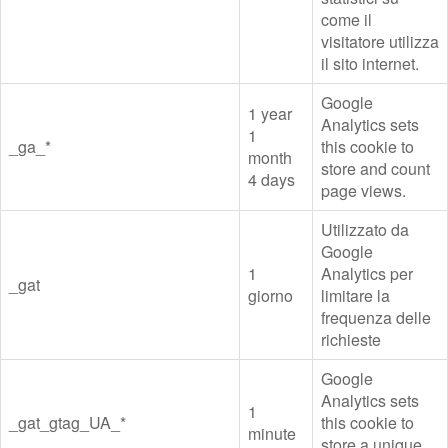
come il
visitatore utilizza
il sito internet.
Google
1 year
Analytics sets
1
_ga_*
this cookie to
month
store and count
4 days
page views.
Utilizzato da
Google
1
Analytics per
_gat
giorno
limitare la
frequenza delle
richieste
Google
Analytics sets
1
_gat_gtag_UA_*
this cookie to
minute
store a unique