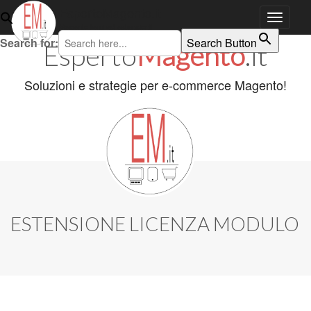
EspertoMagento.it
Magento temi ed estensioni!
Skip to content
Search for:
Search Button
Esperto
Magento
.it
Main menu
Soluzioni e strategie per e-commerce Magento!
ESTENSIONE LICENZA MODULO