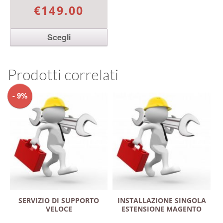
Valutato
€149.00
5.00
su 5
Scegli
Questo prodotto ha più
varianti. Le opzioni
Prodotti correlati
possono essere scelte
nella pagina del prodotto
- 9%
SERVIZIO DI SUPPORTO
INSTALLAZIONE SINGOLA
VELOCE
ESTENSIONE MAGENTO