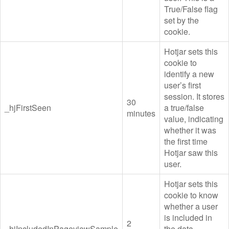
True/False flag
set by the
cookie.
Hotjar sets this
cookie to
identify a new
user’s first
session. It stores
30
_hjFirstSeen
a true/false
minutes
value, indicating
whether it was
the first time
Hotjar saw this
user.
Hotjar sets this
cookie to know
whether a user
is included in
2
_hjIncludedInPageviewSample
the data