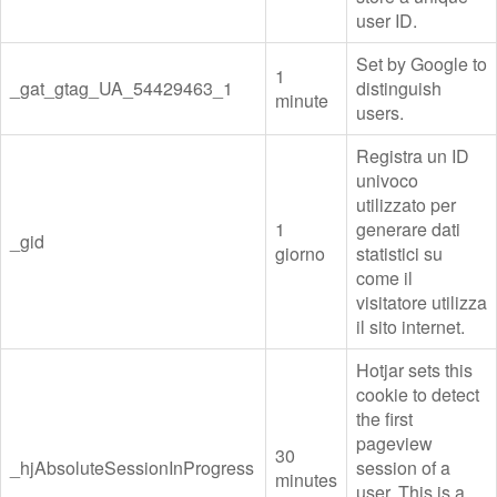
user ID.
Set by Google to
1
_gat_gtag_UA_54429463_1
distinguish
minute
users.
Registra un ID
univoco
utilizzato per
1
generare dati
_gid
giorno
statistici su
come il
visitatore utilizza
il sito internet.
Hotjar sets this
cookie to detect
the first
pageview
30
_hjAbsoluteSessionInProgress
session of a
minutes
user. This is a