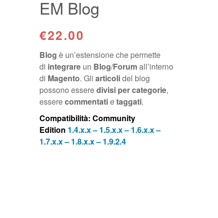
EM Blog
€22.00
Blog
è un’estensione che permette
di
integrare
un
Blog
/
Forum
all’interno
di
Magento
. Gli
articoli
del blog
possono essere
divisi
per
categorie
,
essere
commentati
e
taggati
.
Compatibilità: Community
Edition
1.4.x.x – 1.5.x.x – 1.6.x.x –
1.7.x.x – 1.8.x.x – 1.9.2.4