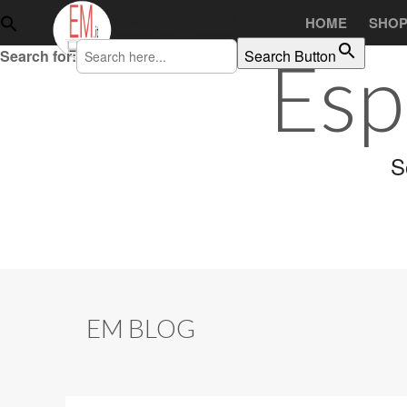
Skip to content
EspertoMagento.it
HOME
SHO
Main menu
Magento temi ed estensioni!
Search for:
Search Button
Esp
S
EM BLOG