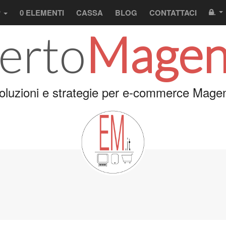
P
0 ELEMENTI
CASSA
BLOG
CONTATTACI
.
erto
Magen
oluzioni e strategie per e-commerce Magen