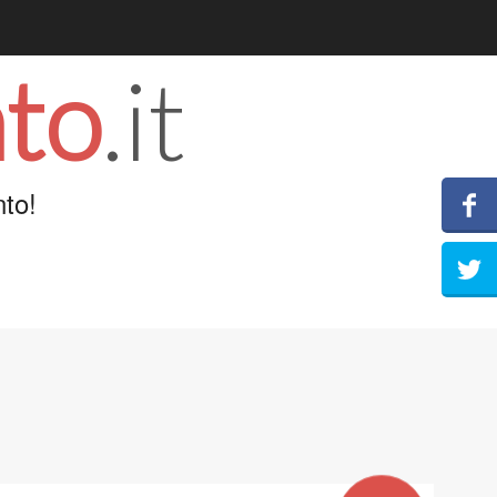
to
.it
to!