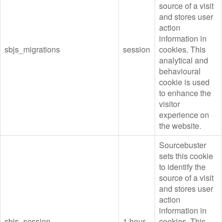
source of a visit
and stores user
action
information in
sbjs_migrations
session
cookies. This
analytical and
behavioural
cookie is used
to enhance the
visitor
experience on
the website.
Sourcebuster
sets this cookie
to identify the
source of a visit
and stores user
action
information in
sbjs_session
1 hour
cookies. This