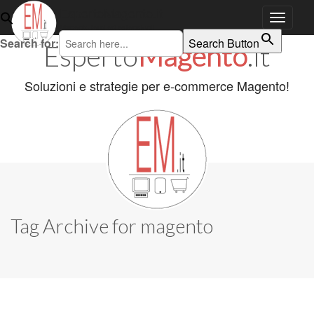
EspertoMagento.it
Magento temi ed estensioni!
Skip to content
Search for:
Search Button
Esperto
Magento
.it
Main menu
Soluzioni e strategie per e-commerce Magento!
Tag Archive for magento