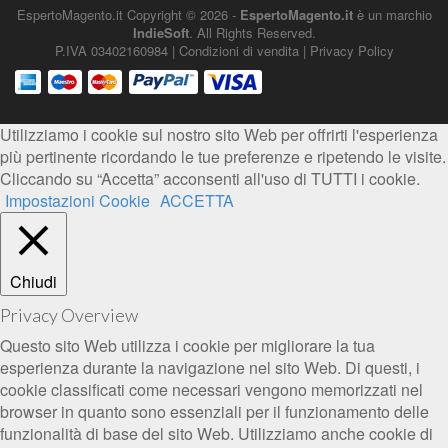
EspertoMagento.it
Copyright © 2026 -
EspertoMagento.it
è un marchio
IndieSoft
. All Rights Reserved.
P.IVA 03402160984 |
Condizioni di vendita
|
Privacy Policy
Utilizziamo i cookie sul nostro sito Web per offrirti l'esperienza
più pertinente ricordando le tue preferenze e ripetendo le visite.
Cliccando su “Accetta” acconsenti all'uso di TUTTI i cookie.
Impostazioni Cookie
ACCETTA
Chiudi
Privacy Overview
Questo sito Web utilizza i cookie per migliorare la tua
esperienza durante la navigazione nel sito Web. Di questi, i
cookie classificati come necessari vengono memorizzati nel
browser in quanto sono essenziali per il funzionamento delle
funzionalità di base del sito Web. Utilizziamo anche cookie di