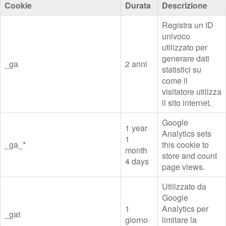
Cookie
Durata
Descrizione
Registra un ID
univoco
utilizzato per
generare dati
_ga
2 anni
statistici su
come il
visitatore utilizza
il sito internet.
Google
1 year
Analytics sets
1
_ga_*
this cookie to
month
store and count
4 days
page views.
Utilizzato da
Google
1
Analytics per
_gat
giorno
limitare la