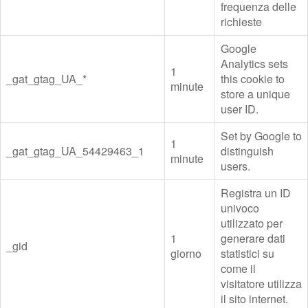
frequenza delle
richieste
Google
Analytics sets
1
_gat_gtag_UA_*
this cookie to
minute
store a unique
user ID.
Set by Google to
1
_gat_gtag_UA_54429463_1
distinguish
minute
users.
Registra un ID
univoco
utilizzato per
1
generare dati
_gid
giorno
statistici su
come il
visitatore utilizza
il sito internet.