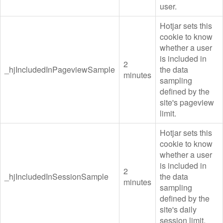
user.
Hotjar sets this
cookie to know
whether a user
is included in
2
_hjIncludedInPageviewSample
the data
minutes
sampling
defined by the
site's pageview
limit.
Hotjar sets this
cookie to know
whether a user
is included in
2
_hjIncludedInSessionSample
the data
minutes
sampling
defined by the
site's daily
session limit.