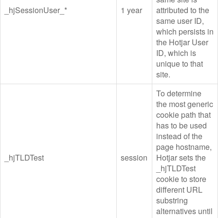
_hjSessionUser_*
1 year
attributed to the
same user ID,
which persists in
the Hotjar User
ID, which is
unique to that
site.
To determine
the most generic
cookie path that
has to be used
instead of the
page hostname,
_hjTLDTest
session
Hotjar sets the
_hjTLDTest
cookie to store
different URL
substring
alternatives until