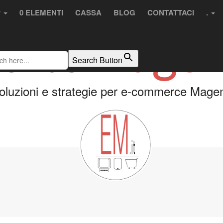
P
0 ELEMENTI
CASSA
BLOG
CONTATTACI
.
erto
Magen
Search Button
oluzioni e strategie per e-commerce Magen