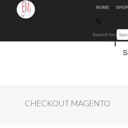
Skip to content
EspertoMagento.it
HOME
SHO
Main menu
Magento temi ed estensioni!
Esp
Search for:
S
CHECKOUT MAGENTO