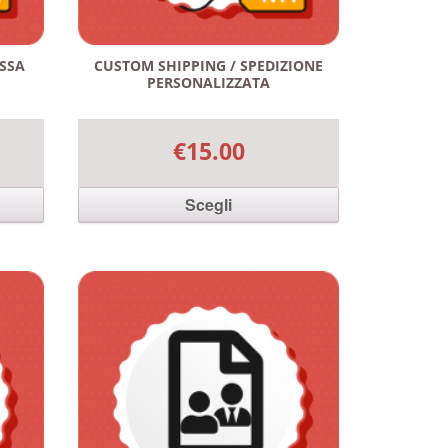
ASSA
CUSTOM SHIPPING / SPEDIZIONE
PERSONALIZZATA
€15.00
Scegli
. Le
Questo prodotto ha più varianti. Le
nella
opzioni possono essere scelte nella
pagina del prodotto