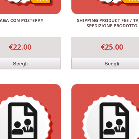
AGA CON POSTEPAY
SHIPPING PRODUCT FEE / T
SPEDIZIONE PRODOTTO
€22.00
€25.00
Scegli
Scegli
odotto ha più varianti. Le
Questo prodotto ha più varianti
ossono essere scelte nella
opzioni possono essere scelte 
l prodotto
pagina del prodotto