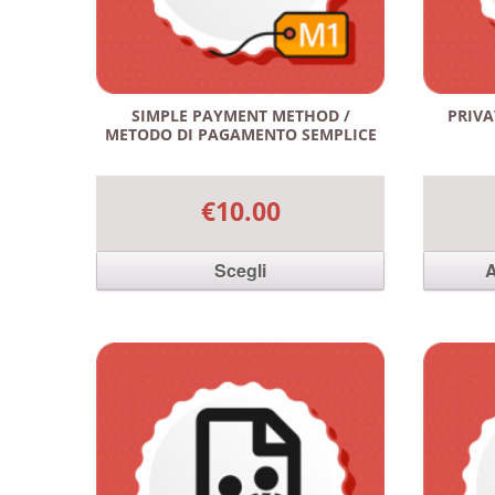
SIMPLE PAYMENT METHOD /
PRIVA
METODO DI PAGAMENTO SEMPLICE
€10.00
Scegli
A
Questo prodotto ha più varianti. Le
opzioni possono essere scelte nella
pagina del prodotto