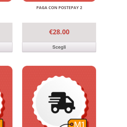
PAGA CON POSTEPAY 2
€28.00
Scegli
. Le
Questo prodotto ha più varianti. Le
nella
opzioni possono essere scelte nella
pagina del prodotto